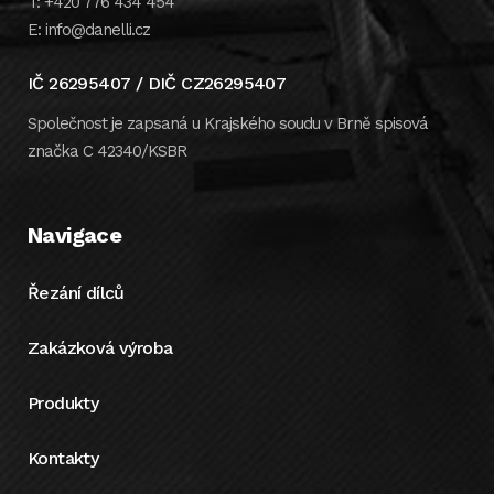
T: +420 776 434 454
E: info@danelli.cz
IČ 26295407 / DIČ CZ26295407
Společnost je zapsaná u Krajského soudu v Brně spisová
značka C 42340/KSBR
Navigace
Řezání dílců
Zakázková výroba
Produkty
Kontakty