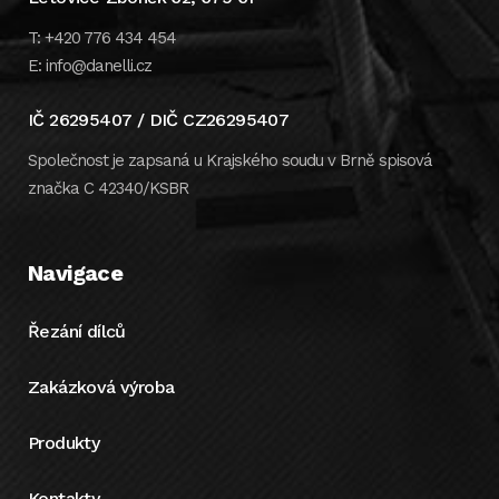
T: +420 776 434 454
E: info@danelli.cz
IČ 26295407 / DIČ CZ26295407
Společnost je zapsaná u Krajského soudu v Brně spisová
značka C 42340/KSBR
Navigace
Řezání dílců
Zakázková výroba
Produkty
Kontakty