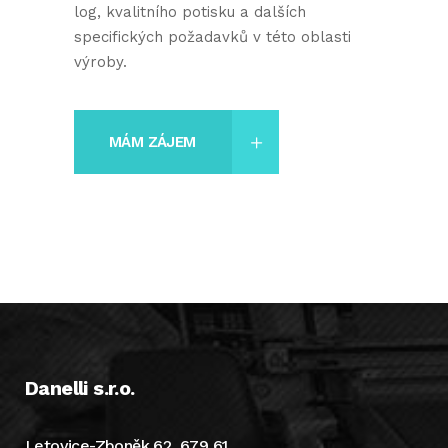
log, kvalitního potisku a dalších
specifických požadavků v této oblasti
výroby.
MÁM ZÁJEM
Danelli s.r.o.
Letovice-Zboněk 62, 679 61